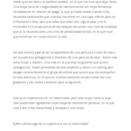
miedo que me llevo a la parálisis cerebral, en la que me tuve que dejar llevar.
Una etapa llena de inseguridades de reencontrarme con viejos fantasmas
heredados de mi relación de apego, la que yo había creado cuando niña,
recuerdos emocionales que intentas mantener en una capa inferior para no
enfrentarte a ellos, pero que sabes que están ahí, algo te pasa y no lo
entiendes–€¦A consecuencia de ese bloqueo me arraso una crisis de ansiedad,
que yo la recuerdo como una crisis de personalidad brutal, en la que tuve
que encontrar mi nuevo sitio en la vida.
De esta manera pase de ser la espectadora de una película en color de rosa a
ser la auténtica protagonista y directora, de una película de oscar –€œmi vida
como mujer y madre». Una vida en la que elijo los guiones que quiero
protagonizar, busco promotores de esos proyectos y realizo un casting para
escoger conscientemente el grupo de actores que quiero que me acompañen
en esta aventura, en la que en muchas ocasiones me derrumbo tras una
grabación y me vuelvo a levantar para la siguiente.
Esta es mi experiencia con mi maternidad, pero cada mujer tiene la suya.
Solo puedo estar agradecida a esta etapa de crecimiento personal, en la que
crías a dos niñas maravillosas y recolocas a una mujer.
Â¿Me cuentas algo de tu experiencia con la maternidad?