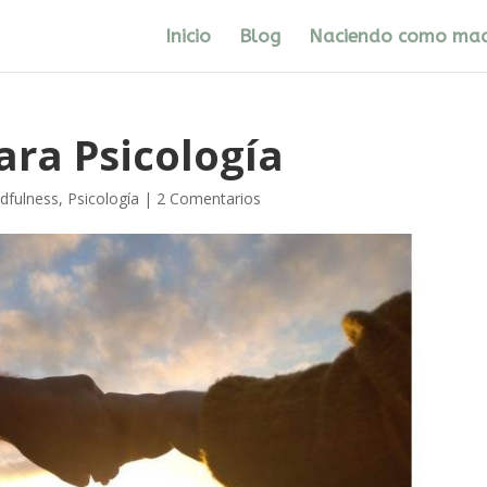
Inicio
Blog
Naciendo como ma
ra Psicología
dfulness
,
Psicología
|
2 Comentarios