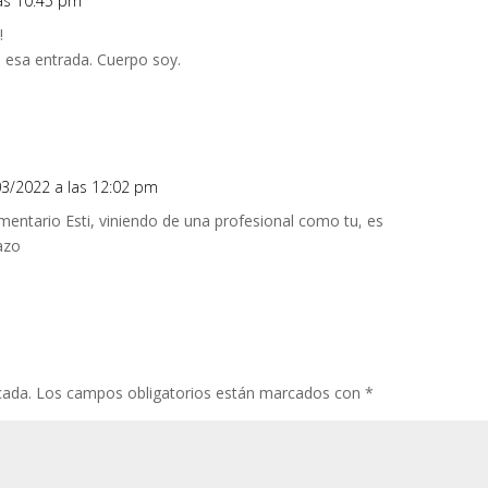
las 10:45 pm
Responde
!
 esa entrada. Cuerpo soy.
03/2022 a las 12:02 pm
Responde
mentario Esti, viniendo de una profesional como tu, es
azo
cada.
Los campos obligatorios están marcados con
*