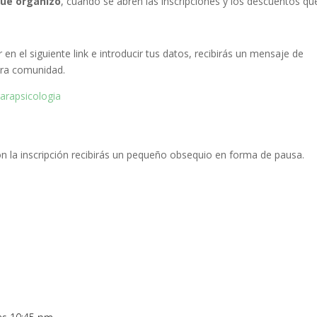
que organizo
, cuando se abren las inscripciones y los descuentos qu
 en el siguiente link e introducir tus datos, recibirás un mensaje de
tra comunidad.
arapsicologia
 la inscripción recibirás un pequeño obsequio en forma de pausa.