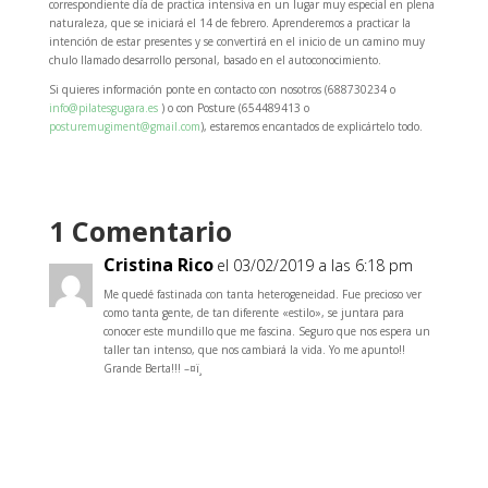
correspondiente día de practica intensiva en un lugar muy especial en plena
naturaleza, que se iniciará el 14 de febrero. Aprenderemos a practicar la
intención de estar presentes y se convertirá en el inicio de un camino muy
chulo llamado desarrollo personal, basado en el autoconocimiento.
Si quieres información ponte en contacto con nosotros (688730234 o
info@pilatesgugara.es
) o con Posture (654489413 o
posturemugiment@gmail.com
), estaremos encantados de explicártelo todo.
1 Comentario
Cristina Rico
el 03/02/2019 a las 6:18 pm
Me quedé fastinada con tanta heterogeneidad. Fue precioso ver
como tanta gente, de tan diferente «estilo», se juntara para
conocer este mundillo que me fascina. Seguro que nos espera un
taller tan intenso, que nos cambiará la vida. Yo me apunto!!
Grande Berta!!! –¤ï¸
Responder