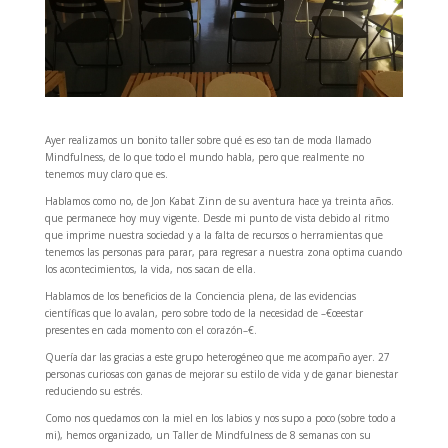
Ayer realizamos un bonito taller sobre qué es eso tan de moda llamado
Mindfulness, de lo que todo el mundo habla, pero que realmente no
tenemos muy claro que es.
Hablamos como no, de Jon Kabat Zinn de su aventura hace ya treinta años.
que permanece hoy muy vigente. Desde mi punto de vista debido al ritmo
que imprime nuestra sociedad y a la falta de recursos o herramientas que
tenemos las personas para parar, para regresar a nuestra zona optima cuando
los acontecimientos, la vida, nos sacan de ella.
Hablamos de los beneficios de la Conciencia plena, de las evidencias
científicas que lo avalan, pero sobre todo de la necesidad de –€œestar
presentes en cada momento con el corazón–€.
Quería dar las gracias a este grupo heterogéneo que me acompaño ayer. 27
personas curiosas con ganas de mejorar su estilo de vida y de ganar bienestar
reduciendo su estrés.
Como nos quedamos con la miel en los labios y nos supo a poco (sobre todo a
mi), hemos organizado, un Taller de Mindfulness de 8 semanas con su