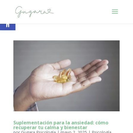
Abrir barra de herramientas
Suplementación para la ansiedad: cómo
recuperar tu calma y bienestar
por
Gugara Psicología
|
mayo 2, 2025
|
Psicología
,