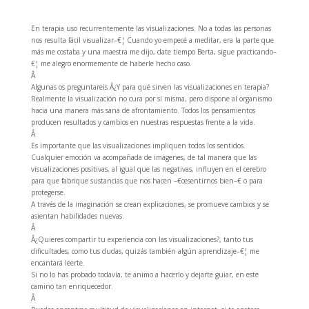
En terapia uso recurrentemente las visualizaciones. No a todas las personas
nos resulta fácil visualizar–€¦ Cuando yo empecé a meditar, era la parte que
más me costaba y una maestra me dijo, date tiempo Berta, sigue practicando–
€¦ me alegro enormemente de haberle hecho caso.
Â
Algunas os preguntareis Â¿Y para qué sirven las visualizaciones en terapia?
Realmente la visualización no cura por sí misma, pero dispone al organismo
hacia una manera más sana de afrontamiento. Todos los pensamientos
producen resultados y cambios en nuestras respuestas frente a la vida.
Â
Es importante que las visualizaciones impliquen todos los sentidos.
Cualquier emoción va acompañada de imágenes, de tal manera que las
visualizaciones positivas, al igual que las negativas, influyen en el cerebro
para que fabrique sustancias que nos hacen –€œsentirnos bien–€ o para
protegerse.
A través de la imaginación se crean explicaciones, se promueve cambios y se
asientan habilidades nuevas.
Â
Â¿Quieres compartir tu experiencia con las visualizaciones?, tanto tus
dificultades, como tus dudas, quizás también algún aprendizaje–€¦ me
encantará leerte.
Si no lo has probado todavía, te animo a hacerlo y dejarte guiar, en este
camino tan enriquecedor.
Â