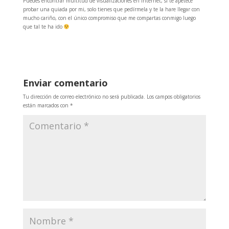
Puedes encontrar multitud de visualizaciones en internet, si te apetece
probar una quiada por mi, solo tienes que pedírmela y te la hare llegar con
mucho cariño, con el único compromiso que me compartas conmigo luego
que tal te ha ido
Enviar comentario
Tu dirección de correo electrónico no será publicada.
Los campos obligatorios
están marcados con
*